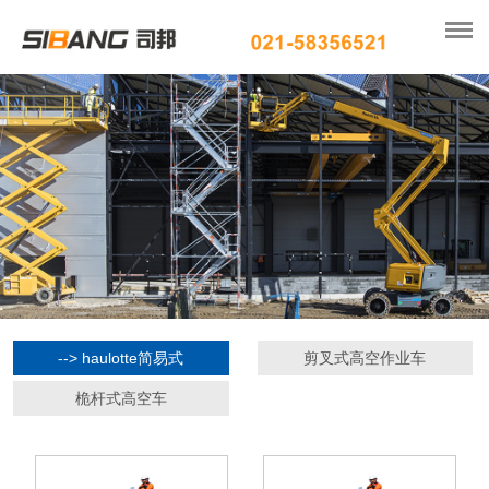
--> haulotte简易式
剪叉式高空作业车
桅杆式高空车